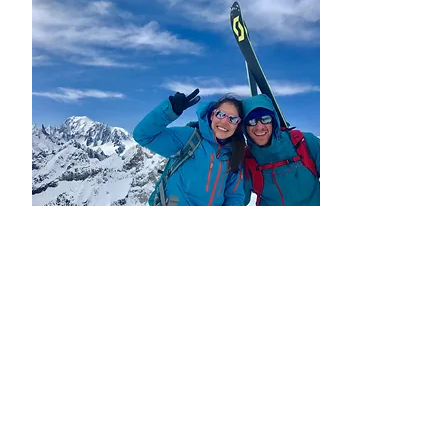
ÜBER UNS
WER SIND WIR?
Unsere Geschichte, unsere Partner..
Hier geht's hinter die Kulissen des
Festivals!
ÜBER UNS